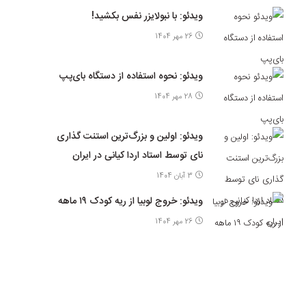
ویدئو: با نبولایزر نفس بکشید!
26 مهر 1404
ویدئو: نحوه استفاده از دستگاه بای‌پپ
28 مهر 1404
ویدئو: اولین و بزرگ‌ترین استنت گذاری
نای توسط استاد اردا کیانی در ایران
3 آبان 1404
ویدئو: خروج لوبیا از ریه کودک ۱۹ ماهه
26 مهر 1404