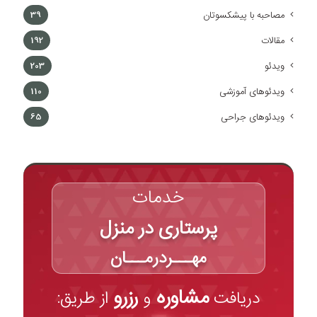
مصاحبه با پیشکسوتان
39
مقالات
192
ویدئو
203
ویدئوهای آموزشی
110
ویدئوهای جراحی
65
خدمات
پرستاری در منزل
مهـــردرمـــان
مشاوره
رزرو
دریافت
و
از طریق: