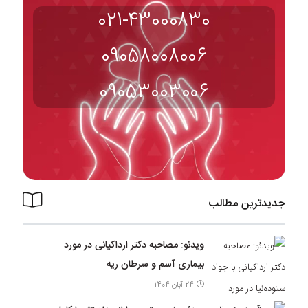
021-43000830
09058008006
09053003006
جدیدترین مطالب
ویدئو: مصاحبه دکتر ارداکیانی در مورد
بیماری آسم و سرطان ریه
24 آبان 1404