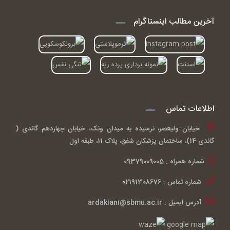
آخرین مطالب اینستاگرام
اطلاعات تماس
خیابان ولیعصر، نرسیده به میدان ونک، خیابان چهاردهم گاندی (
گاندی 14)، ساختمان پزشکان شفق، پلاک 11، طبقه اول
شماره همراه : 09379009005
شماره تماس : 02191308676
آدرس ایمیل : ardakiani@sbmu.ac.ir