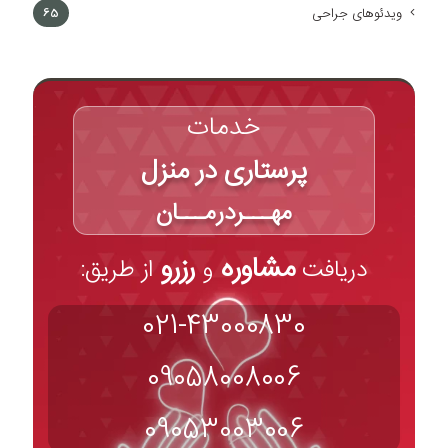
ویدئوهای جراحی
65
خدمات
پرستاری در منزل
مهـــردرمـــان
مشاوره
رزرو
دریافت
و
از طریق:
021-43000830
09058008006
09053003006