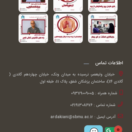
اطلاعات تماس
خیابان ولیعصر، نرسیده به میدان ونک، خیابان چهاردهم گاندی (
گاندی 14)، ساختمان پزشکان شفق، پلاک 11، طبقه اول
شماره همراه : 09379009005
شماره تماس : 02191308676
آدرس ایمیل : ardakiani@sbmu.ac.ir