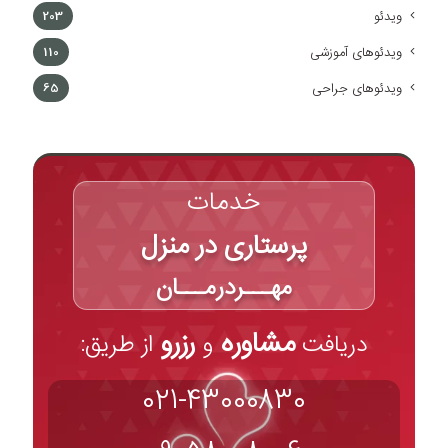
ویدئو
203
ویدئوهای آموزشی
110
ویدئوهای جراحی
65
خدمات
پرستاری در منزل
مهـــردرمـــان
مشاوره
رزرو
دریافت
و
از طریق:
021-43000830