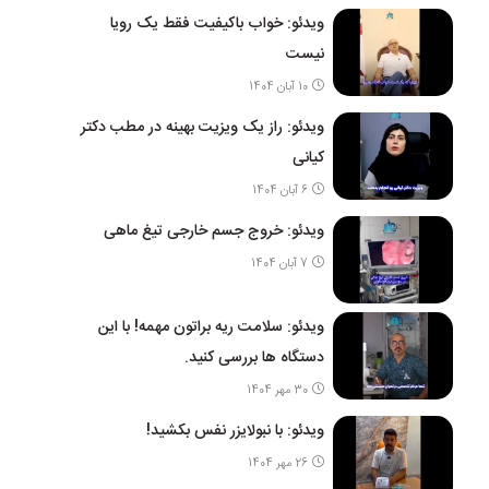
ویدئو: خواب باکیفیت فقط یک رویا
نیست
10 آبان 1404
ویدئو: راز یک ویزیت بهینه در مطب دکتر
کیانی
6 آبان 1404
ویدئو: خروج جسم خارجی تیغ ماهی
7 آبان 1404
ویدئو: سلامت ریه براتون مهمه! با این
دستگاه ها بررسی کنید.
30 مهر 1404
ویدئو: با نبولایزر نفس بکشید!
26 مهر 1404