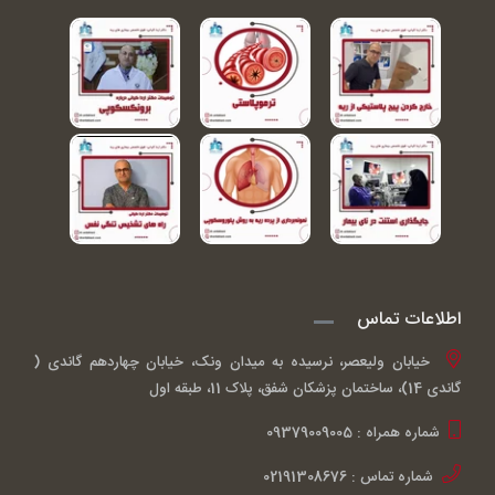
اطلاعات تماس
خیابان ولیعصر، نرسیده به میدان ونک، خیابان چهاردهم گاندی (
گاندی 14)، ساختمان پزشکان شفق، پلاک 11، طبقه اول
شماره همراه : 09379009005
شماره تماس : 02191308676