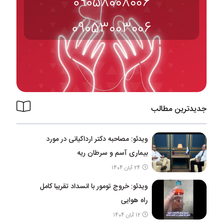
09058008006
09053003006
جدیدترین مطالب
ویدئو: مصاحبه دکتر ارداکیانی در مورد
بیماری آسم و سرطان ریه
24 آبان 1404
ویدئو: خروج تومور با انسداد تقریبا کامل
راه هوایی
12 آبان 1404