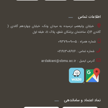
اطلاعات تماس
خیابان ولیعصر، نرسیده به میدان ونک، خیابان چهاردهم گاندی (
گاندی 14)، ساختمان پزشکان شفق، پلاک 11، طبقه اول
شماره همراه : 09379009005
شماره تماس : 02191308676
آدرس ایمیل : ardakiani@sbmu.ac.ir
نماد اعتماد و ساماندهی