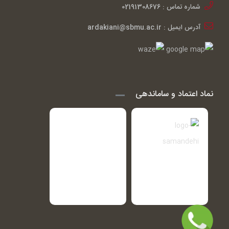
شماره تماس : 02191308676
آدرس ایمیل : ardakiani@sbmu.ac.ir
نماد اعتماد و ساماندهی