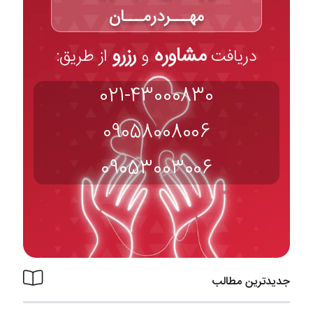
مهـــردرمـــان
مشاوره
رزرو
دریافت
و
از طریق:
021-43000830
09058008006
09053003006
جدیدترین مطالب