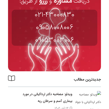
مشاوره
رزرو
دریافت
و
از طریق:
021-43000830
09058008006
09053003006
جدیدترین مطالب
ویدئو: مصاحبه دکتر ارداکیانی در مورد
بیماری آسم و سرطان ریه
24 آبان 1404