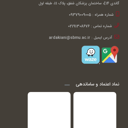
گاندی 14)، ساختمان پزشکان شفق، پلاک 11، طبقه اول
شماره همراه : 09379009005
شماره تماس : 02191308676
آدرس ایمیل : ardakiani@sbmu.ac.ir
نماد اعتماد و ساماندهی