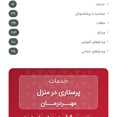
خدمات
12
مصاحبه با پیشکسوتان
39
مقالات
192
ویدئو
203
ویدئوهای آموزشی
110
ویدئوهای جراحی
65
خدمات
پرستاری در منزل
مهـــردرمـــان