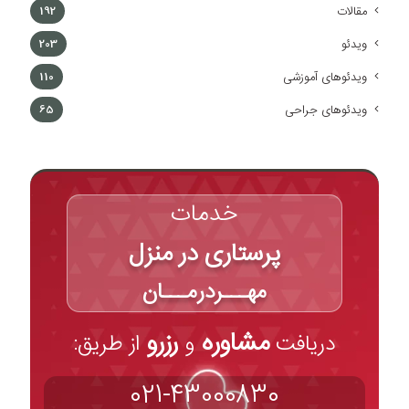
مقالات
192
ویدئو
203
ویدئوهای آموزشی
110
ویدئوهای جراحی
65
خدمات
پرستاری در منزل
مهـــردرمـــان
مشاوره
رزرو
دریافت
و
از طریق:
021-43000830