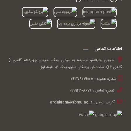
اطلاعات تماس
خیابان ولیعصر، نرسیده به میدان ونک، خیابان چهاردهم گاندی (
گاندی 14)، ساختمان پزشکان شفق، پلاک 11، طبقه اول
شماره همراه : 09379009005
شماره تماس : 02191308676
آدرس ایمیل : ardakiani@sbmu.ac.ir