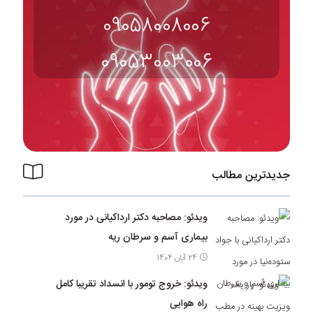
09058008006
09053003006
جدیدترین مطالب
ویدئو: مصاحبه دکتر ارداکیانی در مورد
بیماری آسم و سرطان ریه
24 آبان 1404
ویدئو: خروج تومور با انسداد تقریبا کامل
راه هوایی