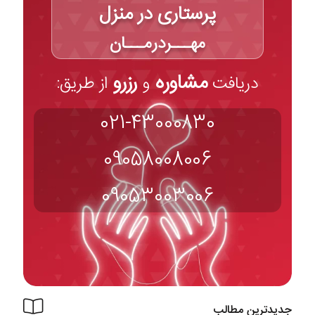
پرستاری در منزل
مهـــردرمـــان
مشاوره
رزرو
دریافت
و
از طریق:
021-43000830
09058008006
09053003006
جدیدترین مطالب