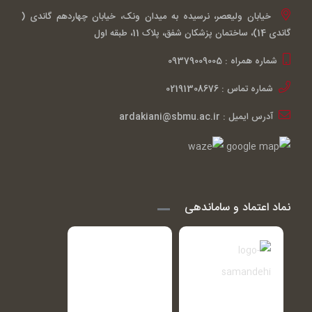
خیابان ولیعصر، نرسیده به میدان ونک، خیابان چهاردهم گاندی (
گاندی 14)، ساختمان پزشکان شفق، پلاک 11، طبقه اول
شماره همراه : 09379009005
شماره تماس : 02191308676
آدرس ایمیل : ardakiani@sbmu.ac.ir
نماد اعتماد و ساماندهی