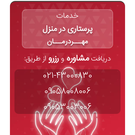
خدمات
پرستاری در منزل
مهـــردرمـــان
مشاوره
رزرو
دریافت
و
از طریق:
021-43000830
09058008006
09053003006