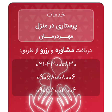
خدمات
پرستاری در منزل
مهـــردرمـــان
مشاوره
رزرو
دریافت
و
از طریق:
021-43000830
09058008006
09053003006