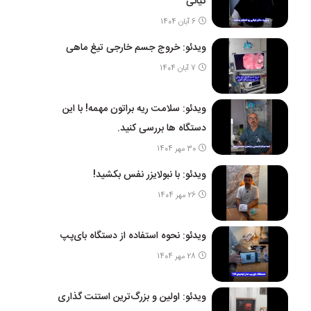
کیانی
6 آبان 1404
ویدئو: خروج جسم خارجی تیغ ماهی
7 آبان 1404
ویدئو: سلامت ریه براتون مهمه! با این
دستگاه ها بررسی کنید.
30 مهر 1404
ویدئو: با نبولایزر نفس بکشید!
26 مهر 1404
ویدئو: نحوه استفاده از دستگاه بای‌پپ
28 مهر 1404
ویدئو: اولین و بزرگ‌ترین استنت گذاری