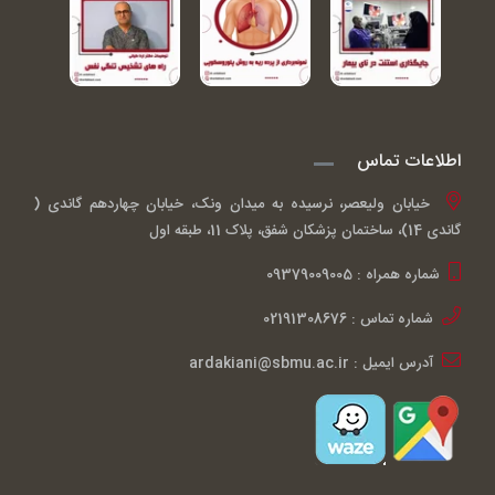
اطلاعات تماس
خیابان ولیعصر، نرسیده به میدان ونک، خیابان چهاردهم گاندی (
گاندی 14)، ساختمان پزشکان شفق، پلاک 11، طبقه اول
شماره همراه : 09379009005
شماره تماس : 02191308676
آدرس ایمیل : ardakiani@sbmu.ac.ir