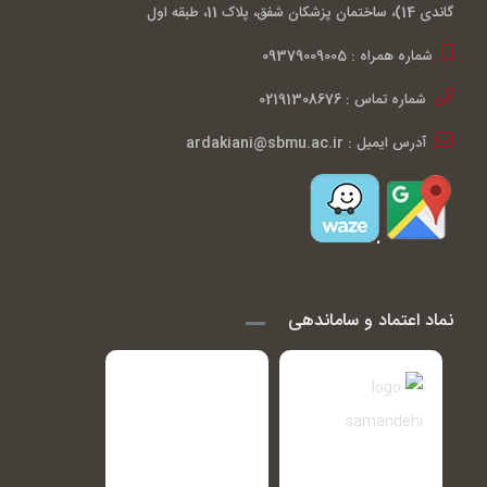
گاندی 14)، ساختمان پزشکان شفق، پلاک 11، طبقه اول
شماره همراه : 09379009005
شماره تماس : 02191308676
آدرس ایمیل : ardakiani@sbmu.ac.ir
نماد اعتماد و ساماندهی