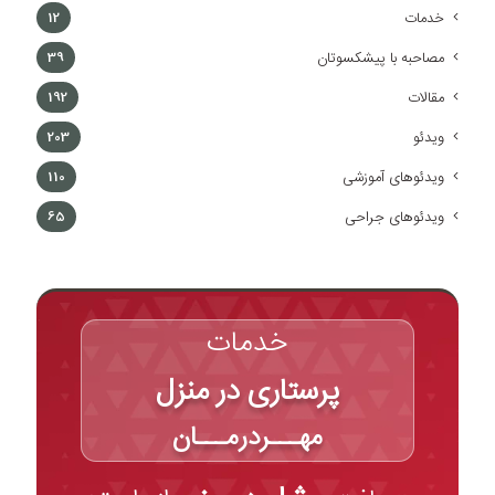
خدمات
12
مصاحبه با پیشکسوتان
39
مقالات
192
ویدئو
203
ویدئوهای آموزشی
110
ویدئوهای جراحی
65
خدمات
پرستاری در منزل
مهـــردرمـــان