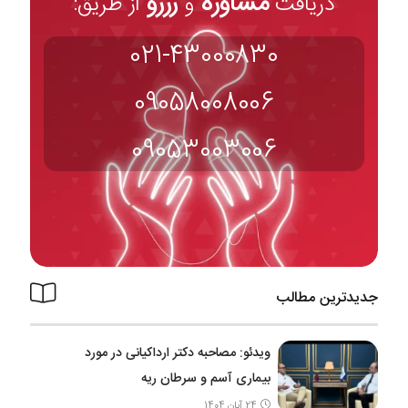
مشاوره
رزرو
دریافت
و
از طریق:
021-43000830
09058008006
09053003006
جدیدترین مطالب
ویدئو: مصاحبه دکتر ارداکیانی در مورد
بیماری آسم و سرطان ریه
24 آبان 1404