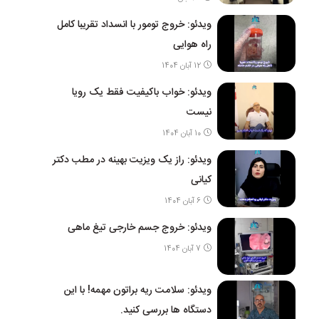
ویدئو: خروج تومور با انسداد تقریبا کامل
راه هوایی
12 آبان 1404
ویدئو: خواب باکیفیت فقط یک رویا
نیست
10 آبان 1404
ویدئو: راز یک ویزیت بهینه در مطب دکتر
کیانی
6 آبان 1404
ویدئو: خروج جسم خارجی تیغ ماهی
7 آبان 1404
ویدئو: سلامت ریه براتون مهمه! با این
دستگاه ها بررسی کنید.