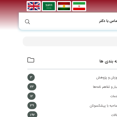
ماس با دکتر
 بندی ها
وزش و پژوهش
3
ار و تفاهم نامه‌ها
23
مات
12
احبه با پیشکسوتان
39
الات
192