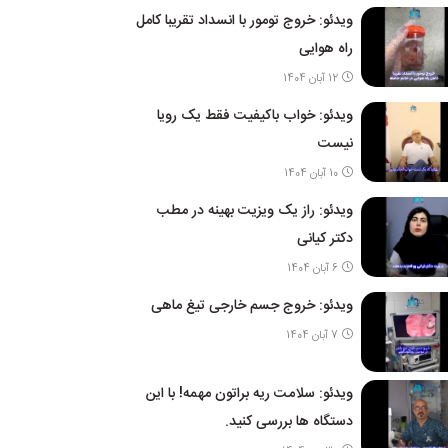
ویدئو: خروج تومور با انسداد تقریبا کامل
راه هوایی
12 آبان 1404
ویدئو: خواب باکیفیت فقط یک رویا
نیست
10 آبان 1404
ویدئو: راز یک ویزیت بهینه در مطب
دکتر کیانی
6 آبان 1404
ویدئو: خروج جسم خارجی تیغ ماهی
7 آبان 1404
ویدئو: سلامت ریه براتون مهمه! با این
دستگاه ها بررسی کنید.