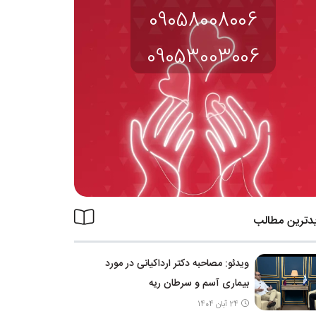
09058008006
09053003006
دترین مطالب
ویدئو: مصاحبه دکتر ارداکیانی در مورد
بیماری آسم و سرطان ریه
24 آبان 1404