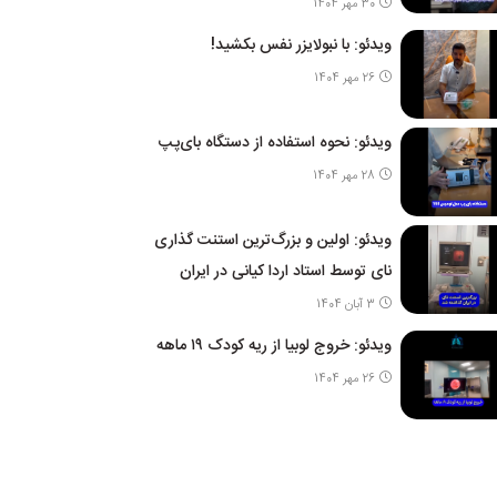
30 مهر 1404
ویدئو: با نبولایزر نفس بکشید!
26 مهر 1404
ویدئو: نحوه استفاده از دستگاه بای‌پپ
28 مهر 1404
ویدئو: اولین و بزرگ‌ترین استنت گذاری
نای توسط استاد اردا کیانی در ایران
3 آبان 1404
ویدئو: خروج لوبیا از ریه کودک ۱۹ ماهه
26 مهر 1404