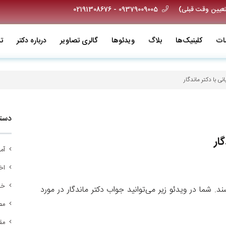
09379009005 - 02191308676
ات
کلینیک‌ها
بلاگ
ویدئو‌ها
گالری تصاویر
درباره دکتر
ت
نی با دکتر ماندگار
دسته
ار
آم
اخب
خد
رسند. شما در ویدئو زیر می‌توانید جواب دکتر ماندگار در مورد
مص
مق