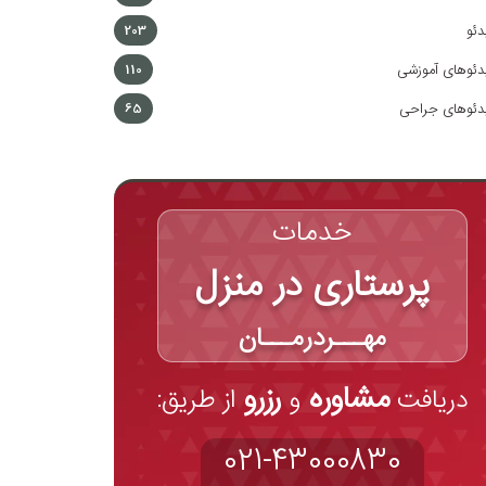
دئو
203
دئوهای آموزشی
110
دئوهای جراحی
65
خدمات
پرستاری در منزل
مهـــردرمـــان
مشاوره
رزرو
دریافت
و
از طریق:
021-43000830