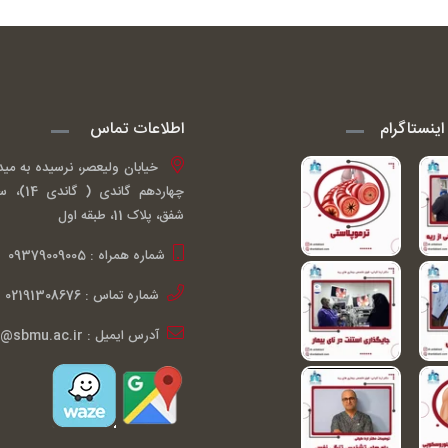
ینستاگرام
اطلاعات تماس
خیابان ولیعصر، نرسیده به مید
چهاردهم گ
شفق، پلاک 11، طبقه اول
شماره همراه : 09379009005
شماره تماس : 02191308676
آدرس ایمیل : ardakiani@sbmu.ac.ir