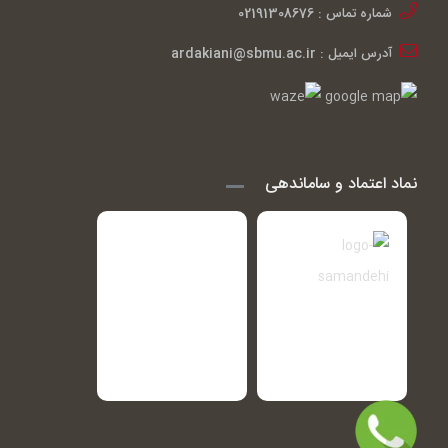
شماره تماس : 02191308676
آدرس ایمیل : ardakiani@sbmu.ac.ir
نماد اعتماد و ساماندهی