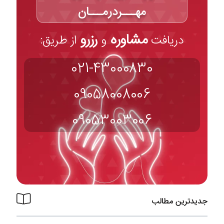
مهـــردرمـــان
مشاوره
رزرو
دریافت
و
از طریق:
021-43000830
09058008006
09053003006
جدیدترین مطالب