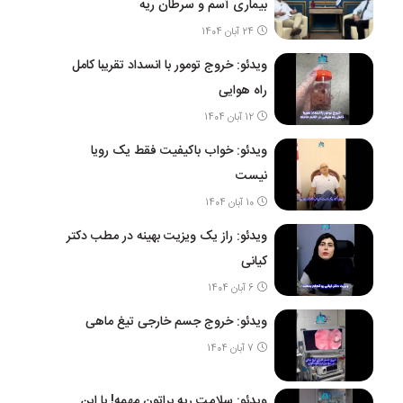
بیماری آسم و سرطان ریه
24 آبان 1404
ویدئو: خروج تومور با انسداد تقریبا کامل
راه هوایی
12 آبان 1404
ویدئو: خواب باکیفیت فقط یک رویا
نیست
10 آبان 1404
ویدئو: راز یک ویزیت بهینه در مطب دکتر
کیانی
6 آبان 1404
ویدئو: خروج جسم خارجی تیغ ماهی
7 آبان 1404
ویدئو: سلامت ریه براتون مهمه! با این