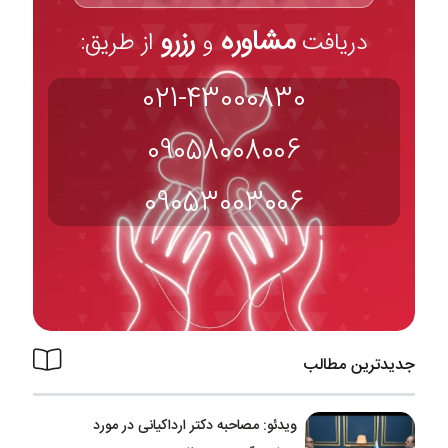
مشاوره
رزرو
دریافت
و
از طریق:
021-43000830
09058008006
09053003006
جدیدترین مطالب
ویدئو: مصاحبه دکتر ارداکیانی در مورد