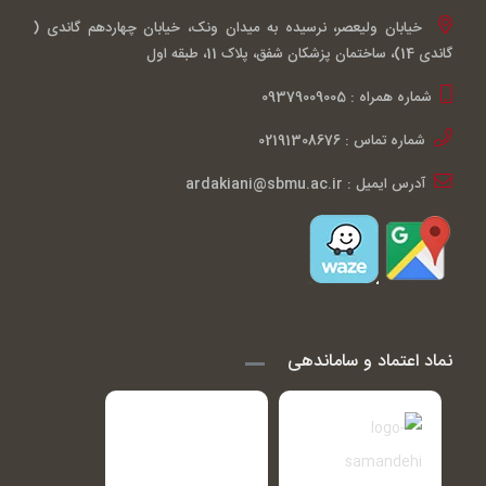
خیابان ولیعصر، نرسیده به میدان ونک، خیابان چهاردهم گاندی (
گاندی 14)، ساختمان پزشکان شفق، پلاک 11، طبقه اول
شماره همراه : 09379009005
شماره تماس : 02191308676
آدرس ایمیل : ardakiani@sbmu.ac.ir
نماد اعتماد و ساماندهی