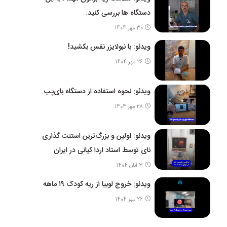
دستگاه ها بررسی کنید.
30 مهر 1404
ویدئو: با نبولایزر نفس بکشید!
26 مهر 1404
ویدئو: نحوه استفاده از دستگاه بای‌پپ
28 مهر 1404
ویدئو: اولین و بزرگ‌ترین استنت گذاری
نای توسط استاد اردا کیانی در ایران
3 آبان 1404
ویدئو: خروج لوبیا از ریه کودک ۱۹ ماهه
26 مهر 1404