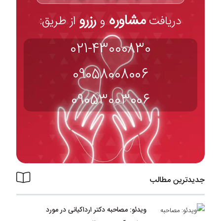
مشاوره
رزرو
دریافت
و
از طریق:
021-43000830
09058008006
09053003006
جدیدترین مطالب
ویدئو: مصاحبه دکتر ارداکیانی در مورد