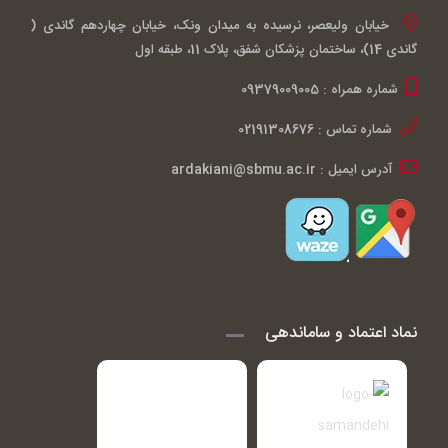
خیابان ولیعصر، نرسیده به میدان ونک، خیابان چهاردهم گاندی (
گاندی 14)، ساختمان پزشکان شفق، پلاک 11، طبقه اول
شماره همراه : 09379009005
شماره تماس : 02191308676
آدرس ایمیل : ardakiani@sbmu.ac.ir
نماد اعتماد و ساماندهی