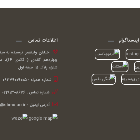
ینستاگرام
اطلاعات تماس
خیابان ولیعصر، نرسیده به مید
چهاردهم گ
شفق، پلاک 11، طبقه اول
شماره همراه : 09379009005
شماره تماس : 02191308676
آدرس ایمیل : ardakiani@sbmu.ac.ir