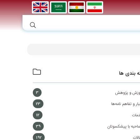
 بندی ها
وزش و پژوهش
3
ار و تفاهم نامه‌ها
23
مات
12
احبه با پیشکسوتان
39
الات
192