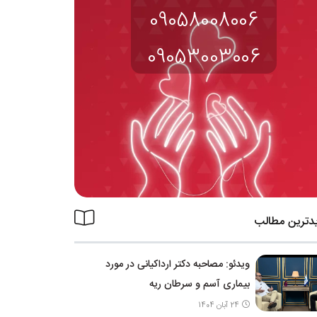
09058008006
09053003006
دترین مطالب
ویدئو: مصاحبه دکتر ارداکیانی در مورد
بیماری آسم و سرطان ریه
24 آبان 1404