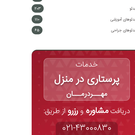
دئو
203
دئوهای آموزشی
110
دئوهای جراحی
65
خدمات
پرستاری در منزل
مهـــردرمـــان
مشاوره
رزرو
دریافت
و
از طریق:
021-43000830