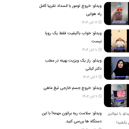
ویدئو: خروج تومور با انسداد تقریبا کامل
راه هوایی
12 آبان 1404
ویدئو: خواب باکیفیت فقط یک رویا
نیست
10 آبان 1404
ویدئو: راز یک ویزیت بهینه در مطب
دکتر کیانی
6 آبان 1404
ویدئو: خروج جسم خارجی تیغ ماهی
7 آبان 1404
ویدئو: سلامت ریه براتون مهمه! با این
دستگاه ها بررسی کنید.