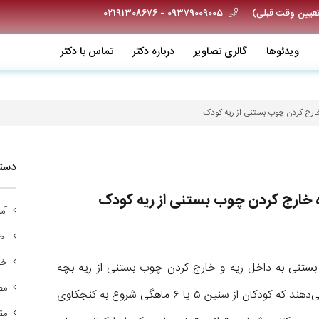
09379009005 - 02191308676
ویدئو‌ها
گالری تصاویر
درباره دکتر
تماس با دکتر
 خارج کردن چوب بستنی از ریه کودک
دسته
ره خارج کردن چوب بستنی از ریه کودک
آم
اخب
خد
ب بستنی به داخل ریه و خارج کردن چوب بستنی از ریه بچه
مص
۵ساله توضیحاتی را ارائه می‌دهند. دکتر کیانی توضیح می‌دهند که کودکان از سنین ۵ یا ۶ ماهگی شروع به کنجکاوی
مق