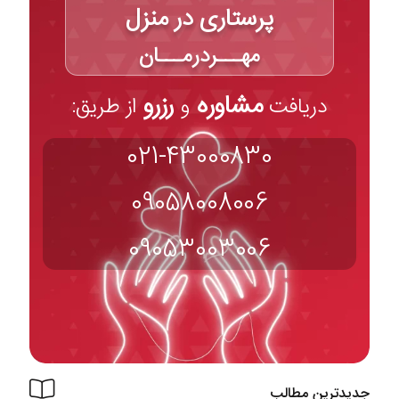
پرستاری در منزل
مهـــردرمـــان
مشاوره
رزرو
دریافت
و
از طریق:
021-43000830
09058008006
09053003006
جدیدترین مطالب