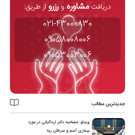
مشاوره
رزرو
دریافت
و
از طریق:
021-43000830
09058008006
09053003006
جدیدترین مطالب
ویدئو: مصاحبه دکتر ارداکیانی در مورد
بیماری آسم و سرطان ریه