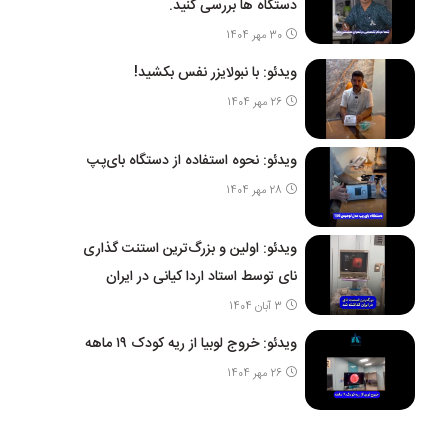
دستگاه ها بررسی کنید.
30 مهر 1404
ویدئو: با نبولایزر نفس بکشید!
26 مهر 1404
ویدئو: نحوه استفاده از دستگاه بای‌پپ
28 مهر 1404
ویدئو: اولین و بزرگ‌ترین استنت گذاری
نای توسط استاد اردا کیانی در ایران
3 آبان 1404
ویدئو: خروج لوبیا از ریه کودک ۱۹ ماهه
26 مهر 1404