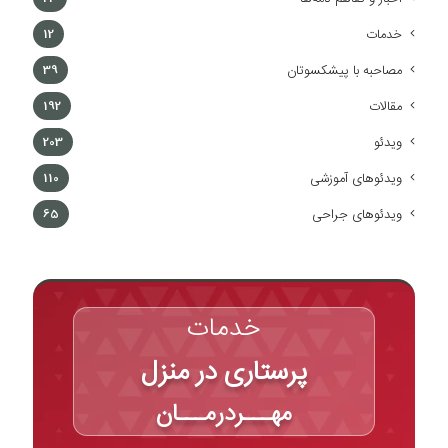
خدمات
12
مصاحبه با پیشکسوتان
39
مقالات
192
ویدئو
203
ویدئوهای آموزشی
110
ویدئوهای جراحی
65
خدمات
پرستاری در منزل
مهـــردرمـــان