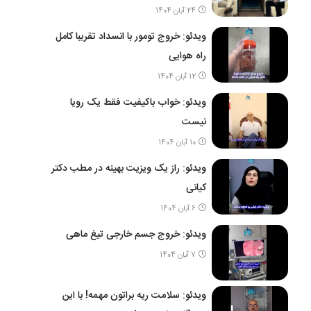
24 آبان 1404
ویدئو: خروج تومور با انسداد تقریبا کامل
راه هوایی
12 آبان 1404
ویدئو: خواب باکیفیت فقط یک رویا
نیست
10 آبان 1404
ویدئو: راز یک ویزیت بهینه در مطب دکتر
کیانی
6 آبان 1404
ویدئو: خروج جسم خارجی تیغ ماهی
7 آبان 1404
ویدئو: سلامت ریه براتون مهمه! با این