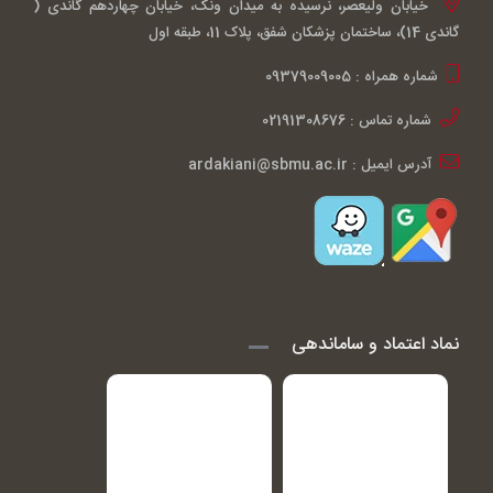
خیابان ولیعصر، نرسیده به میدان ونک، خیابان چهاردهم گاندی (
گاندی 14)، ساختمان پزشکان شفق، پلاک 11، طبقه اول
شماره همراه : 09379009005
شماره تماس : 02191308676
آدرس ایمیل : ardakiani@sbmu.ac.ir
نماد اعتماد و ساماندهی