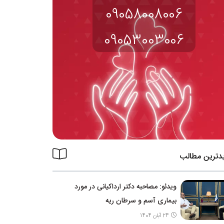
09058008006
09053003006
دترین مطالب
ویدئو: مصاحبه دکتر ارداکیانی در مورد
بیماری آسم و سرطان ریه
24 آبان 1404