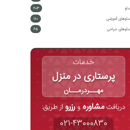
دئو
203
دئوهای آموزشی
110
دئوهای جراحی
65
خدمات
پرستاری در منزل
مهـــردرمـــان
مشاوره
رزرو
دریافت
و
از طریق:
021-43000830