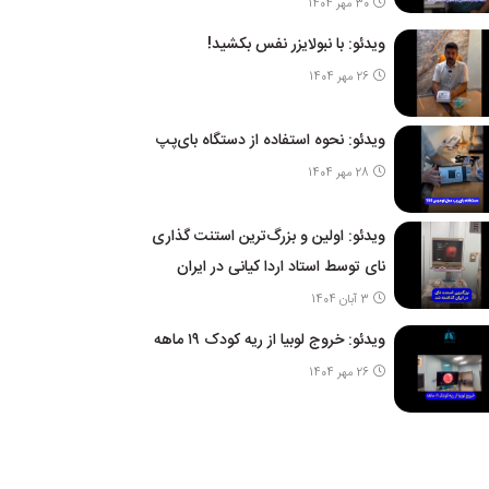
30 مهر 1404
ویدئو: با نبولایزر نفس بکشید!
26 مهر 1404
ویدئو: نحوه استفاده از دستگاه بای‌پپ
28 مهر 1404
ویدئو: اولین و بزرگ‌ترین استنت گذاری
نای توسط استاد اردا کیانی در ایران
3 آبان 1404
ویدئو: خروج لوبیا از ریه کودک ۱۹ ماهه
26 مهر 1404