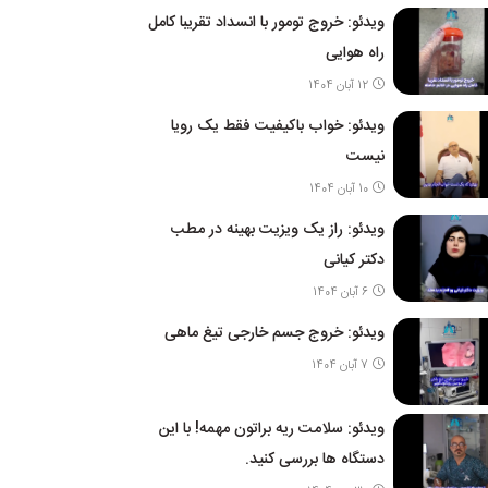
ویدئو: خروج تومور با انسداد تقریبا کامل
راه هوایی
12 آبان 1404
ویدئو: خواب باکیفیت فقط یک رویا
نیست
10 آبان 1404
ویدئو: راز یک ویزیت بهینه در مطب
دکتر کیانی
6 آبان 1404
ویدئو: خروج جسم خارجی تیغ ماهی
7 آبان 1404
ویدئو: سلامت ریه براتون مهمه! با این
دستگاه ها بررسی کنید.