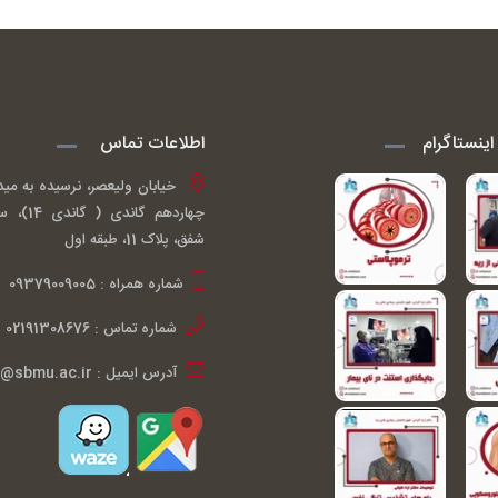
ینستاگرام
اطلاعات تماس
خیابان ولیعصر، نرسیده به مید
چهاردهم گ
شفق، پلاک 11، طبقه اول
شماره همراه : 09379009005
شماره تماس : 02191308676
آدرس ایمیل : ardakiani@sbmu.ac.ir