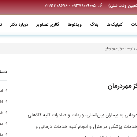
09379009005 - 02191308676
ات
کلینیک‌ها
بلاگ
ویدئو‌ها
گالری تصاویر
درباره دکتر
ت
 توسط مرکز مهردرمان
دسته
 مهردرمان
آم
اخب
خد
انی به بیماران بین‌المللی، واردات و صادرات کلیه کالاهای
مص
خدمات پزشکی در منزل و انجام کلیه خدمات درمانی و
مق