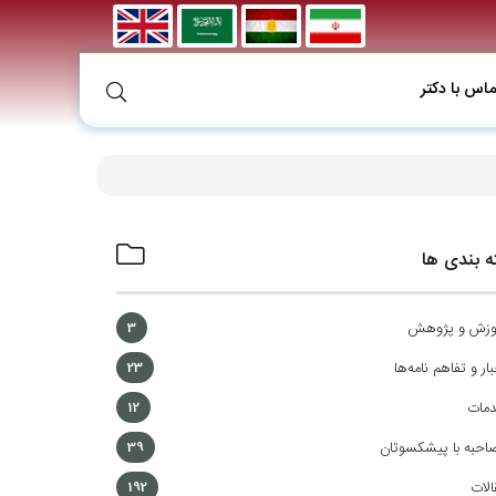
ماس با دکتر
 بندی ها
وزش و پژوهش
3
ار و تفاهم نامه‌ها
23
مات
12
احبه با پیشکسوتان
39
الات
192