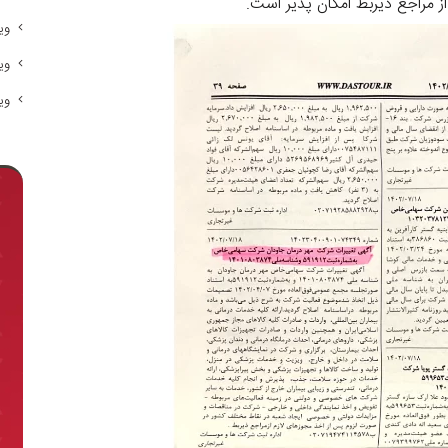
ز مراجع ذیربط امکان پذیر است.
وی
وی
وی