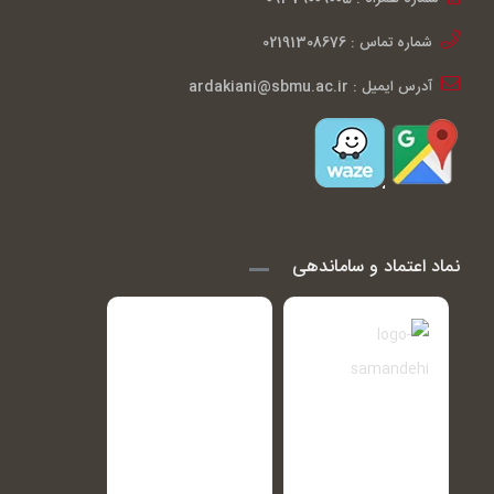
شماره تماس : 02191308676
آدرس ایمیل : ardakiani@sbmu.ac.ir
نماد اعتماد و ساماندهی