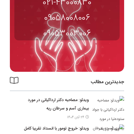
021-43000830
09058008006
09053003006
جدیدترین مطالب
ویدئو: مصاحبه دکتر ارداکیانی در مورد
بیماری آسم و سرطان ریه
24 آبان 1404
ویدئو: خروج تومور با انسداد تقریبا کامل