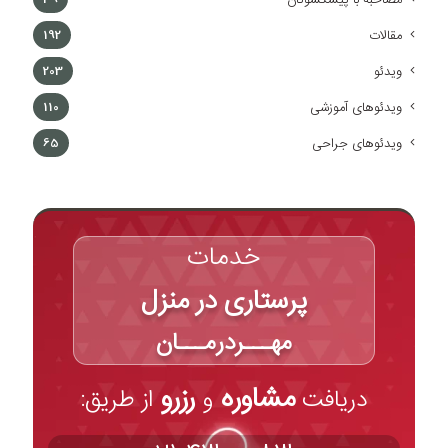
مقالات
192
ویدئو
203
ویدئوهای آموزشی
110
ویدئوهای جراحی
65
خدمات
پرستاری در منزل
مهـــردرمـــان
مشاوره
رزرو
دریافت
و
از طریق: