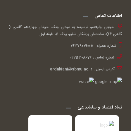
اطلاعات تماس
خیابان ولیعصر، نرسیده به میدان ونک، خیابان چهاردهم گاندی (
گاندی 14)، ساختمان پزشکان شفق، پلاک 11، طبقه اول
شماره همراه : 09379009005
شماره تماس : 02191308676
آدرس ایمیل : ardakiani@sbmu.ac.ir
نماد اعتماد و ساماندهی