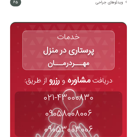
ویدئوهای جراحی
65
خدمات
پرستاری در منزل
مهـــردرمـــان
مشاوره
رزرو
دریافت
و
از طریق:
021-43000830
09058008006
09053003006