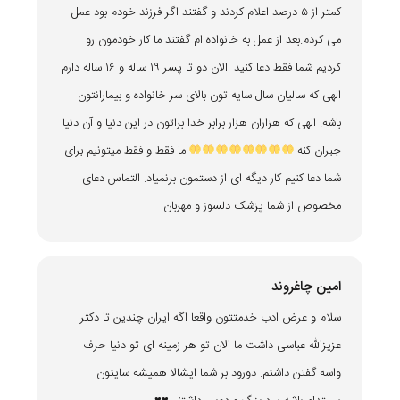
کمتر از ۵ درصد اعلام کردند و گفتند اگر فرزند خودم بود عمل
می کردم.بعد از عمل به خانواده ام گفتند ما کار خودمون رو
کردیم شما فقط دعا کنید. الان دو تا پسر ۱۹ ساله و ۱۶ ساله دارم.
الهی که سالیان سال سایه تون بالای سر خانواده و بیمارانتون
باشه. الهی که هزاران هزار برابر خدا براتون در این دنیا و آن دنیا
جبران کنه.
ما فقط و فقط میتونیم برای
شما دعا کنیم کار دیگه ای از دستمون برنمیاد. التماس دعای
مخصوص از شما پزشک دلسوز و مهربان
امین چاغروند
سلام و عرض ادب خدمتتون واقعا اگه ایران چندین تا دکتر
عزیزالله عباسی داشت ما الان تو هر زمینه ای تو دنیا حرف
واسه گفتن داشتم. دورود بر شما ایشالا همیشه سایتون