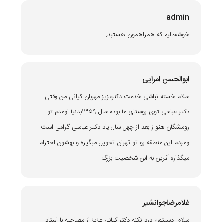
admin
خوشحالیم که همراهمون هستید.
ابوالحسن امرایی
سلام خسته نباشی خدمت دکنرعزیز مهربان کیانی من وقتی
دکتر عباسی توی روستای ما بوده سال 1359بدنیا اومدم تو
رومشگان هنو ز بعد از چهل سال یاد دکتر عباسی گرامی است
ومردم این منطقه رو تو تهران تحویل مبگیره و بهشون احترام
میگذاره آفرین به ابن شخصیت بزرگ
غلامرضاجوانشیر
سلام. دستتون درد نکنه دکتر کیانی عزیز از مصاحبه با استاد