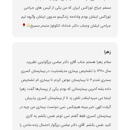
مسلم جراح توراکس ایران که من یکی از کیس های جراحی
توراکس ایشان بودم وادادمه زندگیمو مدیون ایشان وگروه تیم
جراحی ایشان وجناب دکتر خداداد انکولوژ متبحر مسیح
زهرا
سلام زهرا هستم جناب آقای دکتر عباسی بزرگوار،بی نظیرید.
سال ۱۳۸۰ با تشخیص بیماری مدیاستنیت در بیمارستان کسری
بستری شدم.۴ تا بیمارستان عوض کردم تا بیماری ام تشخیص
داده بشه.آخرین بیمارستانی که بودم یکی از پرستارها گفت زهرا
اینجا می میره.اینقدر تلفن زد تا از بیمارستان کسری پذیرش
گرفت.الهی خیر ببینه.هیچکس نمی دونست بیماری من چیه.در
بیمارستان کسری فقط گفتم نمی تونم نفس بکشم یه کاری
کنید نفس بکشم. آقای دکتر عباسی بزرگوار احتمال زنده ماندن را