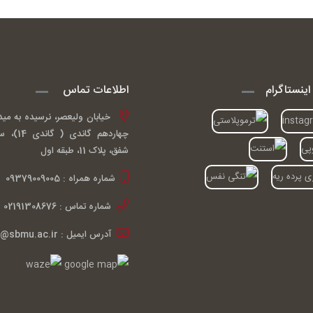
ینستاگرام
اطلاعات تماس
خیابان ولیعصر، نرسیده به مید
چهاردهم گ
شفق، پلاک 11، طبقه اول
شماره همراه : 09379009005
شماره تماس : 02191308676
آدرس ایمیل : ardakiani@sbmu.ac.ir