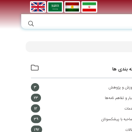
 بندی ها
وزش و پژوهش
3
ار و تفاهم نامه‌ها
23
مات
12
احبه با پیشکسوتان
39
الات
192