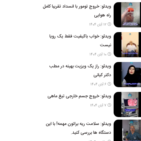
ویدئو: خروج تومور با انسداد تقریبا کامل
راه هوایی
12 آبان 1404
ویدئو: خواب باکیفیت فقط یک رویا
نیست
10 آبان 1404
ویدئو: راز یک ویزیت بهینه در مطب
دکتر کیانی
6 آبان 1404
ویدئو: خروج جسم خارجی تیغ ماهی
7 آبان 1404
ویدئو: سلامت ریه براتون مهمه! با این
دستگاه ها بررسی کنید.