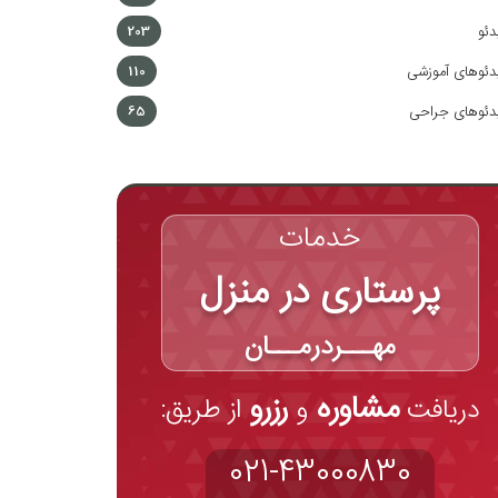
دئو
203
دئوهای آموزشی
110
دئوهای جراحی
65
خدمات
پرستاری در منزل
مهـــردرمـــان
مشاوره
رزرو
دریافت
و
از طریق:
021-43000830