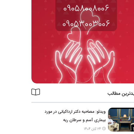
09058008006
09053003006
دترین مطالب
ویدئو: مصاحبه دکتر ارداکیانی در مورد
بیماری آسم و سرطان ریه
24 آبان 1404