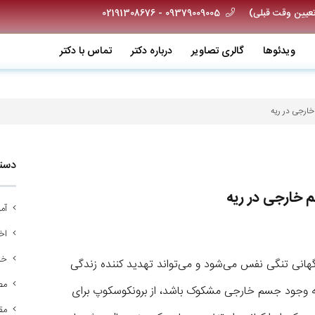
09379009005 - 02191308676
ویدئو‌ها
گالری تصاویر
درباره دکتر
تماس با دکتر
ارجی در ریه
دسته
 خارجی در ریه
آم
اخب
خد
نی تنگی نفس می‌شود و می‌تواند تهدید کننده زندگی
مص
 به وجود جسم خارجی مشکوک باشد، از برونکوسکوپ برای
مق