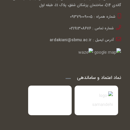
گاندی 14)، ساختمان پزشکان شفق، پلاک 11، طبقه اول
شماره همراه : 09379009005
شماره تماس : 02191308676
آدرس ایمیل : ardakiani@sbmu.ac.ir
نماد اعتماد و ساماندهی