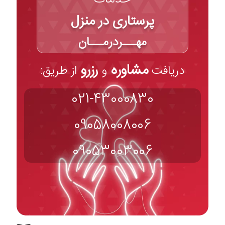
پرستاری در منزل
مهـــردرمـــان
مشاوره
رزرو
دریافت
و
از طریق:
021-43000830
09058008006
09053003006