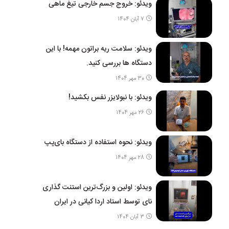
ویدئو: خروج جسم خارجی تیغ ماهی
7 آبان 1404
ویدئو: سلامت ریه براتون مهمه! با این
دستگاه ها بررسی کنید.
30 مهر 1404
ویدئو: با نبولایزر نفس بکشید!
26 مهر 1404
ویدئو: نحوه استفاده از دستگاه بای‌پپ
28 مهر 1404
ویدئو: اولین و بزرگ‌ترین استنت گذاری
نای توسط استاد اردا کیانی در ایران
3 آبان 1404