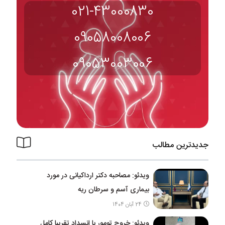
021-43000830
09058008006
09053003006
جدیدترین مطالب
ویدئو: مصاحبه دکتر ارداکیانی در مورد
بیماری آسم و سرطان ریه
24 آبان 1404
ویدئو: خروج تومور با انسداد تقریبا کامل