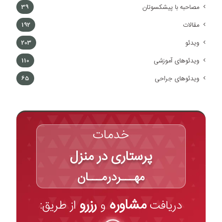
مصاحبه با پیشکسوتان
39
مقالات
192
ویدئو
203
ویدئوهای آموزشی
110
ویدئوهای جراحی
65
خدمات
پرستاری در منزل
مهـــردرمـــان
مشاوره
رزرو
دریافت
و
از طریق: