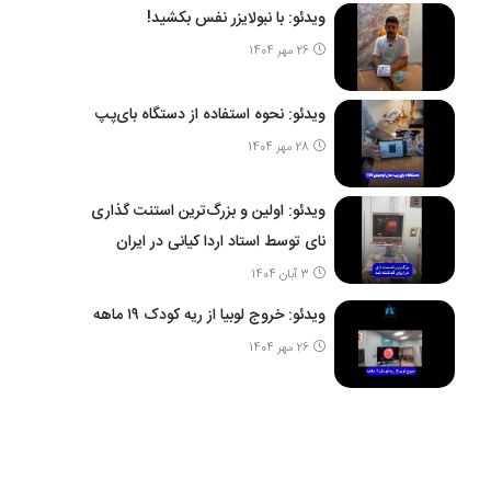
ویدئو: با نبولایزر نفس بکشید!
26 مهر 1404
ویدئو: نحوه استفاده از دستگاه بای‌پپ
28 مهر 1404
ویدئو: اولین و بزرگ‌ترین استنت گذاری
نای توسط استاد اردا کیانی در ایران
3 آبان 1404
ویدئو: خروج لوبیا از ریه کودک ۱۹ ماهه
26 مهر 1404