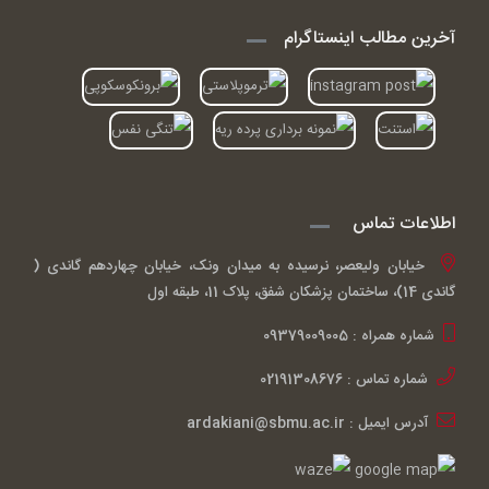
آخرین مطالب اینستاگرام
اطلاعات تماس
خیابان ولیعصر، نرسیده به میدان ونک، خیابان چهاردهم گاندی (
گاندی 14)، ساختمان پزشکان شفق، پلاک 11، طبقه اول
شماره همراه : 09379009005
شماره تماس : 02191308676
آدرس ایمیل : ardakiani@sbmu.ac.ir