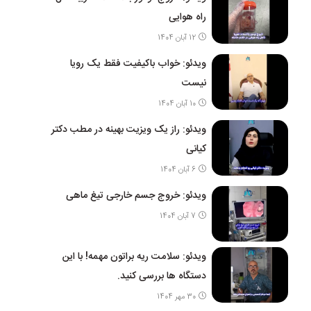
راه هوایی
12 آبان 1404
ویدئو: خواب باکیفیت فقط یک رویا
نیست
10 آبان 1404
ویدئو: راز یک ویزیت بهینه در مطب دکتر
کیانی
6 آبان 1404
ویدئو: خروج جسم خارجی تیغ ماهی
7 آبان 1404
ویدئو: سلامت ریه براتون مهمه! با این
دستگاه ها بررسی کنید.
30 مهر 1404