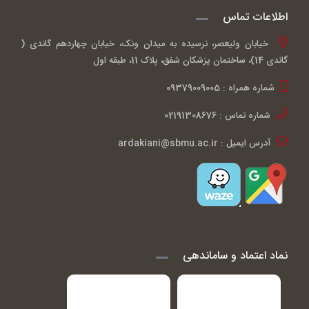
اطلاعات تماس
خیابان ولیعصر، نرسیده به میدان ونک، خیابان چهاردهم گاندی (
گاندی 14)، ساختمان پزشکان شفق، پلاک 11، طبقه اول
شماره همراه : 09379009005
شماره تماس : 02191308676
آدرس ایمیل : ardakiani@sbmu.ac.ir
نماد اعتماد و ساماندهی