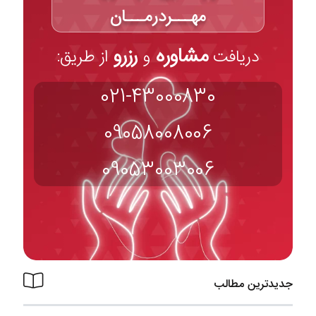
مهـــردرمـــان
مشاوره
رزرو
دریافت
و
از طریق:
021-43000830
09058008006
09053003006
جدیدترین مطالب