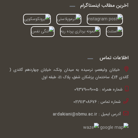
آخرین مطالب اینستاگرام
اطلاعات تماس
خیابان ولیعصر، نرسیده به میدان ونک، خیابان چهاردهم گاندی (
گاندی 14)، ساختمان پزشکان شفق، پلاک 11، طبقه اول
شماره همراه : 09379009005
شماره تماس : 02191308676
آدرس ایمیل : ardakiani@sbmu.ac.ir