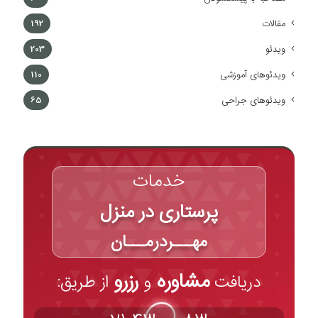
مقالات
192
ویدئو
203
ویدئوهای آموزشی
110
ویدئوهای جراحی
65
خدمات
پرستاری در منزل
مهـــردرمـــان
مشاوره
رزرو
دریافت
و
از طریق: