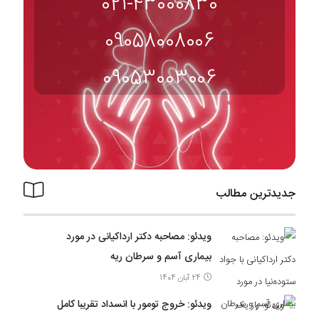
021-43000830
09058008006
09053003006
جدیدترین مطالب
ویدئو: مصاحبه دکتر ارداکیانی در مورد
بیماری آسم و سرطان ریه
24 آبان 1404
ویدئو: خروج تومور با انسداد تقریبا کامل