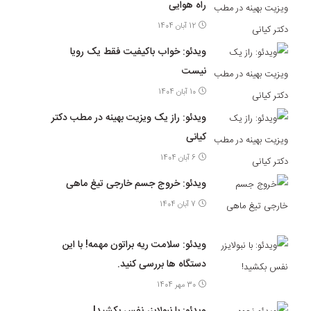
راه هوایی
12 آبان 1404
ویدئو: خواب باکیفیت فقط یک رویا
نیست
10 آبان 1404
ویدئو: راز یک ویزیت بهینه در مطب دکتر
کیانی
6 آبان 1404
ویدئو: خروج جسم خارجی تیغ ماهی
7 آبان 1404
ویدئو: سلامت ریه براتون مهمه! با این
دستگاه ها بررسی کنید.
30 مهر 1404
ویدئو: با نبولایزر نفس بکشید!